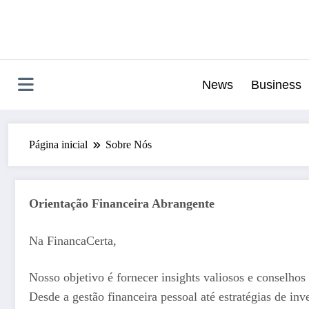
Pular
para
o
conteúdo
News
Business
Página inicial
Sobre Nós
Orientação Financeira Abrangente
Na FinancaCerta,
Nosso objetivo é fornecer insights valiosos e conselho
Desde a gestão financeira pessoal até estratégias de in